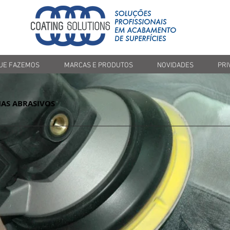
Botão
UE FAZEMOS
MARCAS E PRODUTOS
NOVIDADES
PRI
MAS ABRASIVOS
ASSILEX
ASSILEX
SUPER
SUPER
TACK
TACK
Folhas
Pad