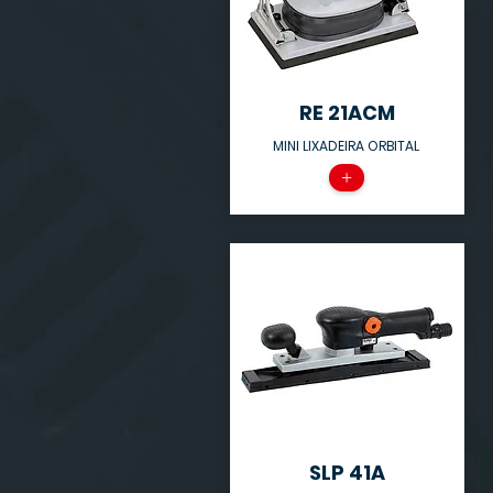
RE 21ACM
MINI LIXADEIRA ORBITAL
+
SLP 41A