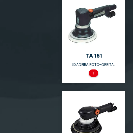
TA 151
LIXADEIRA ROTO-ORBITAL
+